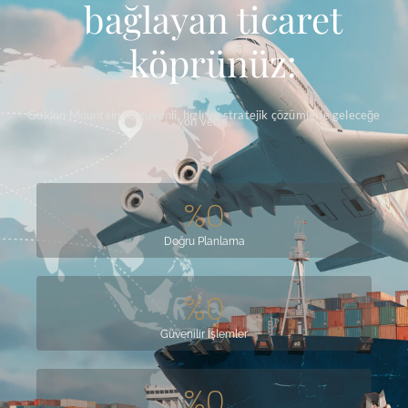
bağlayan ticaret
köprünüz:
Golden Mountain ile güvenli, hızlı ve stratejik çözümlerle geleceğe
yön verin.
%
0
Doğru Planlama
%
0
Güvenilir İşlemler
%
0