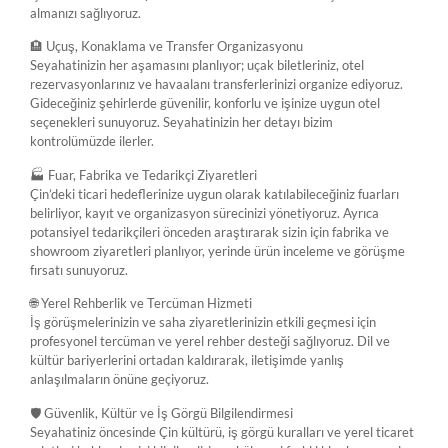
almanızı sağlıyoruz.
🏨 Uçuş, Konaklama ve Transfer Organizasyonu
Seyahatinizin her aşamasını planlıyor; uçak biletleriniz, otel
rezervasyonlarınız ve havaalanı transferlerinizi organize ediyoruz.
Gideceğiniz şehirlerde güvenilir, konforlu ve işinize uygun otel
seçenekleri sunuyoruz. Seyahatinizin her detayı bizim
kontrolümüzde ilerler.
🏭 Fuar, Fabrika ve Tedarikçi Ziyaretleri
Çin’deki ticari hedeflerinize uygun olarak katılabileceğiniz fuarları
belirliyor, kayıt ve organizasyon sürecinizi yönetiyoruz. Ayrıca
potansiyel tedarikçileri önceden araştırarak sizin için fabrika ve
showroom ziyaretleri planlıyor, yerinde ürün inceleme ve görüşme
fırsatı sunuyoruz.
🌐 Yerel Rehberlik ve Tercüman Hizmeti
İş görüşmelerinizin ve saha ziyaretlerinizin etkili geçmesi için
profesyonel tercüman ve yerel rehber desteği sağlıyoruz. Dil ve
kültür bariyerlerini ortadan kaldırarak, iletişimde yanlış
anlaşılmaların önüne geçiyoruz.
🛡️ Güvenlik, Kültür ve İş Görgü Bilgilendirmesi
Seyahatiniz öncesinde Çin kültürü, iş görgü kuralları ve yerel ticaret