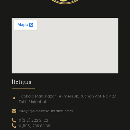
İletişim
Topkapı Mah. Pazar Tekmesi Sk. Rüçhan Apt. No 42A
Fatih / İstanbul
info@goldenmountainn.com
0(212) 222 21 22
0(505) 788 88 88